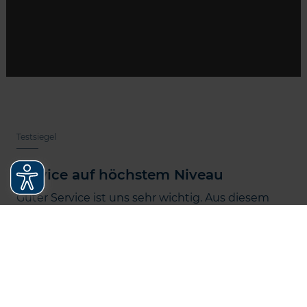
Testsiegel
Service auf höchstem Niveau
Guter Service ist uns sehr wichtig. Aus diesem
Grund lassen wir die Qualität unserer Leistungen
regelmäßig von unabhängigen Instituten
überprüfen. Auf uns können Sie vertrauen.