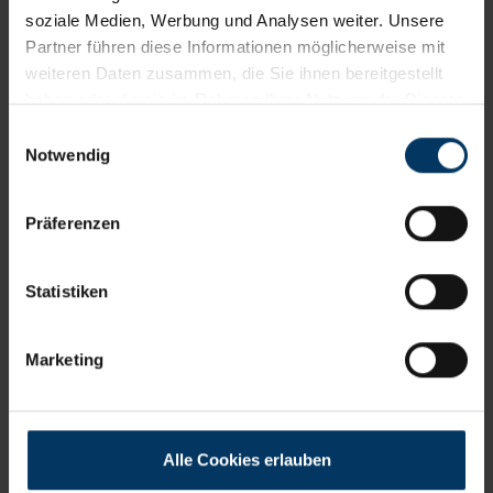
soziale Medien, Werbung und Analysen weiter. Unsere
Partner führen diese Informationen möglicherweise mit
weiteren Daten zusammen, die Sie ihnen bereitgestellt
haben oder die sie im Rahmen Ihrer Nutzung der Dienste
gesammelt haben. Die von Ihnen erteilte Cookie-
Einwilligungsauswahl
Einwilligung können Sie jederzeit in den Einstellungen
Notwendig
Ihres Internetbrowsers widerrufen.
Präferenzen
Statistiken
Marketing
Alle Cookies erlauben