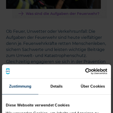
Was sind die Aufgaben der Feuerwehr?
Ob Feuer, Unwetter oder Verkehrsunfall: Die
Aufgaben der Feuerwehr sind heute vielfältiger
denn je. Feuerwehrkräfte retten Menschenleben,
sichern Sachwerte und leisten wichtige Beiträge
zum Umwelt- und Katastrophenschutz.
Gleichzeitig engagieren sie sich in der Prävention
und beraten Bürgerinnen, Bürger sowie
öffentliche Einrichtungen zu Fragen des
Brandschutzes. Mehr dazu in diesem Artikel.
Zustimmung
Details
Über Cookies
Diese Webseite verwendet Cookies
Jetzt Newsletter