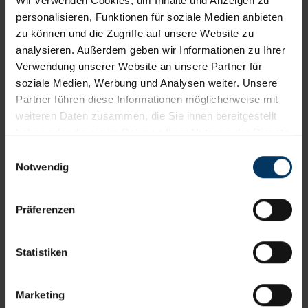
Wir verwenden Cookies, um Inhalte und Anzeigen zu
abonnieren
personalisieren, Funktionen für soziale Medien anbieten
zu können und die Zugriffe auf unsere Website zu
Exklusive Tipps und
analysieren. Außerdem geben wir Informationen zu Ihrer
Verwendung unserer Website an unsere Partner für
Rabattaktionen direkt in Ihr
soziale Medien, Werbung und Analysen weiter. Unsere
Postfach
Partner führen diese Informationen möglicherweise mit
weiteren Daten zusammen, die Sie ihnen bereitgestellt
haben oder die sie im Rahmen Ihrer Nutzung der Dienste
gesammelt haben. Die von Ihnen erteilte Cookie-
Einwilligungsauswahl
Einwilligung können Sie jederzeit in den Einstellungen
Notwendig
Ihres Internetbrowsers widerrufen.
Zur Anmeldung
Präferenzen
Statistiken
Marketing