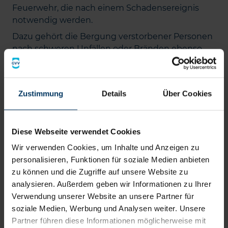
Feuerwehr, die nach einem Schadensereignis
notwendig werden.
Dazu gehört die Bergung verstorbener Personen
nach schweren Unfällen oder Bränden ebenso
wie die Sicherung gefährdeter Sachwerte.
Feuerwehrkräfte bergen beispielsweise Inventar
aus überfluteten Gebäuden oder sichern
Zustimmung
Details
Über Cookies
Gegenstände aus einsturzgefährdeten
Bereichen.
Auch die fachgerechte Bergung und Entsorgung
Diese Webseite verwendet Cookies
verendeter Tiere kann erforderlich sein, etwa
Wir verwenden Cookies, um Inhalte und Anzeigen zu
nach Bränden in landwirtschaftlichen Betrieben
personalisieren, Funktionen für soziale Medien anbieten
oder nach Verkehrsunfällen mit Tiertransporten.
zu können und die Zugriffe auf unsere Website zu
Dabei arbeitet die Feuerwehr eng mit Polizei,
analysieren. Außerdem geben wir Informationen zu Ihrer
Rettungsdiensten und weiteren Behörden
Verwendung unserer Website an unsere Partner für
zusammen.
soziale Medien, Werbung und Analysen weiter. Unsere
Partner führen diese Informationen möglicherweise mit