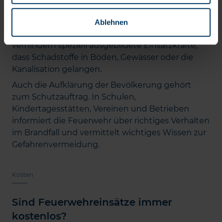
Darüber hinaus engagiert sich die Feuerwehr im
Umwelt- und Gewässerschutz. Nach Unfällen mit
Ablehnen
Öl, Chemikalien oder anderen Gefahrstoffen
verhindern speziell ausgebildete Einsatzkräfte,
dass Schadstoffe in Böden, Gewässer oder die
Kanalisation gelangen.
Auch die Aufklärung der Bevölkerung gehört
zum Schutzauftrag. In Schulen,
Kindertagesstätten, Vereinen und Betrieben
informiert die Feuerwehr über richtiges Verhalten
im Brandfall und vermittelt wichtiges Wissen zur
Gefahrenvermeidung.
Kosten
Sind Feuerwehreinsätze immer
kostenlos?