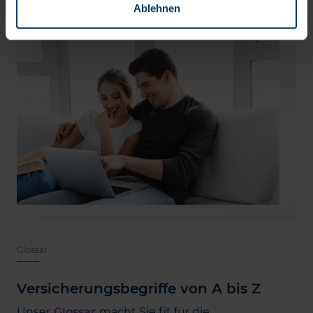
Ablehnen
Glossar
Versicherungsbegriffe von A bis Z
Unser
Glossar
macht Sie fit für die