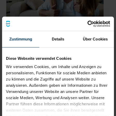
Immer aktuell informiert
Zustimmung
Details
Über Cookies
Versicherungsratgeber
Versicherungen sollten nicht kompliziert sein.
Diese Webseite verwendet Cookies
Unser
Versicherungsratgeber
bereitet die
Wir verwenden Cookies, um Inhalte und Anzeigen zu
wichtigsten Themen klar und verständlich für Sie
personalisieren, Funktionen für soziale Medien anbieten
auf.
zu können und die Zugriffe auf unsere Website zu
analysieren. Außerdem geben wir Informationen zu Ihrer
Verwendung unserer Website an unsere Partner für
Zum Versicherungsratgeber
soziale Medien, Werbung und Analysen weiter. Unsere
Partner führen diese Informationen möglicherweise mit
weiteren Daten zusammen, die Sie ihnen bereitgestellt