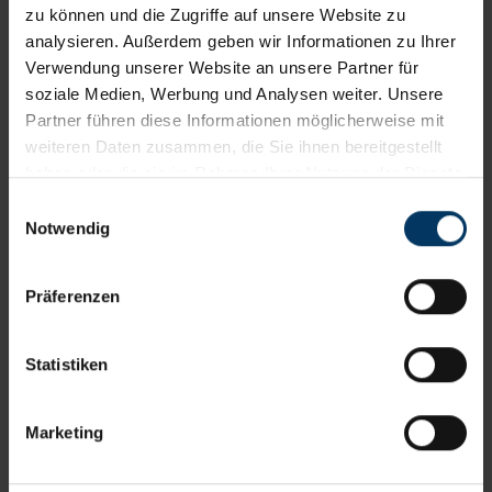
zu können und die Zugriffe auf unsere Website zu
Telefonnummer
analysieren. Außerdem geben wir Informationen zu Ihrer
Verwendung unserer Website an unsere Partner für
soziale Medien, Werbung und Analysen weiter. Unsere
Partner führen diese Informationen möglicherweise mit
weiteren Daten zusammen, die Sie ihnen bereitgestellt
Weiter
haben oder die sie im Rahmen Ihrer Nutzung der Dienste
gesammelt haben. Die von Ihnen erteilte Cookie-
Einwilligungsauswahl
Die mit * gekennzeichneten Felder sind Pflichtfelder
Einwilligung können Sie jederzeit in den Einstellungen
Notwendig
Ihres Internetbrowsers widerrufen.
Schritt
2
: Angaben zur geschädigten
Präferenzen
Person
Schritt
3
: Angaben zum
Statistiken
Schadenverursacher
Marketing
Schritt
4
: Angaben zum Schaden
Schritt
5
: Angaben zum