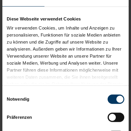
Diese Webseite verwendet Cookies
Straße*
Wir verwenden Cookies, um Inhalte und Anzeigen zu
personalisieren, Funktionen für soziale Medien anbieten
zu können und die Zugriffe auf unsere Website zu
Hausnummer*
analysieren. Außerdem geben wir Informationen zu Ihrer
Verwendung unserer Website an unsere Partner für
soziale Medien, Werbung und Analysen weiter. Unsere
Partner führen diese Informationen möglicherweise mit
Postleitzahl*
weiteren Daten zusammen, die Sie ihnen bereitgestellt
haben oder die sie im Rahmen Ihrer Nutzung der Dienste
gesammelt haben. Die von Ihnen erteilte Cookie-
Einwilligungsauswahl
Einwilligung können Sie jederzeit in den Einstellungen
Notwendig
Ort*
Ihres Internetbrowsers widerrufen.
Präferenzen
E-Mail