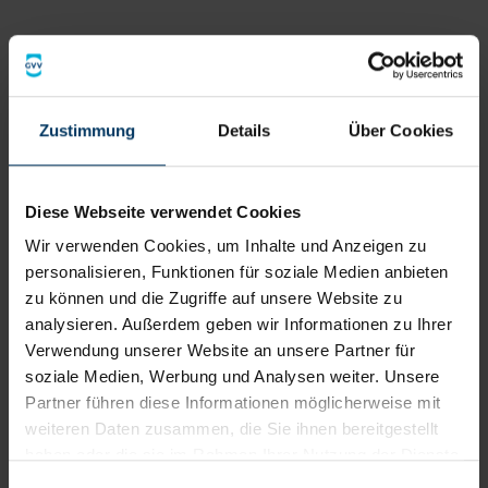
Informationen zum Kinderfinder
Was ist der GVV Kinderfinder?
Zustimmung
Details
Über Cookies
In Kooperation mit der Feuerwehr Köln
Diese Webseite verwendet Cookies
seit 2018
Wir verwenden Cookies, um Inhalte und Anzeigen zu
personalisieren, Funktionen für soziale Medien anbieten
zu können und die Zugriffe auf unsere Website zu
analysieren. Außerdem geben wir Informationen zu Ihrer
Kinderfinder aktuell nicht verfügbar
Verwendung unserer Website an unsere Partner für
soziale Medien, Werbung und Analysen weiter. Unsere
Sehr geehrte/r Interessent/in,
Partner führen diese Informationen möglicherweise mit
weiteren Daten zusammen, die Sie ihnen bereitgestellt
schön, dass Sie sich für unseren GVV-Kinderfinder
haben oder die sie im Rahmen Ihrer Nutzung der Dienste
interessieren.
gesammelt haben. Die von Ihnen erteilte Cookie-