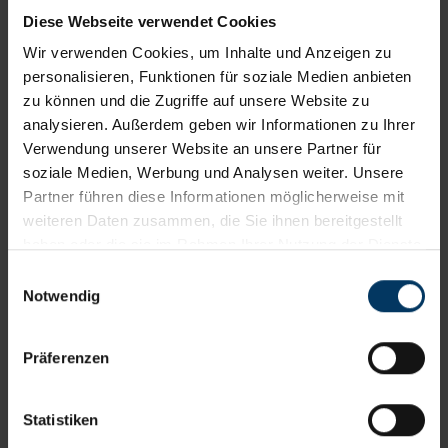
Diese Webseite verwendet Cookies
Wir verwenden Cookies, um Inhalte und Anzeigen zu
personalisieren, Funktionen für soziale Medien anbieten
zu können und die Zugriffe auf unsere Website zu
analysieren. Außerdem geben wir Informationen zu Ihrer
Kilometerstand
Verwendung unserer Website an unsere Partner für
soziale Medien, Werbung und Analysen weiter. Unsere
Partner führen diese Informationen möglicherweise mit
weiteren Daten zusammen, die Sie ihnen bereitgestellt
Schadenort
haben oder die sie im Rahmen Ihrer Nutzung der Dienste
gesammelt haben. Die von Ihnen erteilte Cookie-
Einwilligungsauswahl
Einwilligung können Sie jederzeit in den Einstellungen
Notwendig
Ihres Internetbrowsers widerrufen.
Präferenzen
Weiter
Die mit * gekennzeichneten Felder sind Pflichtfelder
Statistiken
Schritt
2
: Angaben zum