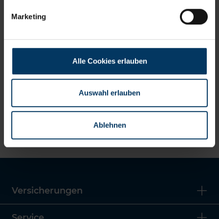
Versicherungsnehmer
Marketing
Schritt
3
: Fahrer und Unfallhergang
Schritt
4
: Polizei und Unfallzeugen
Alle Cookies erlauben
Schritt
5
: Kraftfahrt-Haftpflichtschaden
Auswahl erlauben
Schritt
6
: Kaskoschaden
Schritt
7
: Anlagen
Ablehnen
Versicherungen
Service