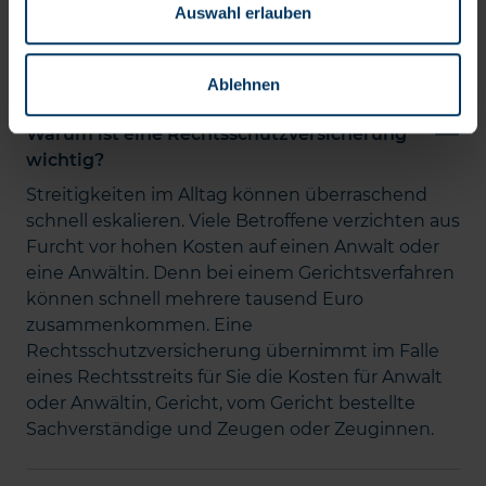
Wohnungsrechtsschutzversicherung
Auswahl erlauben
Hier finden Sie Antworten auf die häufigsten
Fragen zum Haus- und Wohnungsrechtsschutz.
Ablehnen
Warum ist eine Rechtsschutzversicherung
wichtig?
Streitigkeiten im Alltag können überraschend
schnell eskalieren. Viele Betroffene verzichten aus
Furcht vor hohen Kosten auf einen Anwalt oder
eine Anwältin. Denn bei einem Gerichtsverfahren
können schnell mehrere tausend Euro
zusammenkommen. Eine
Rechtsschutzversicherung übernimmt im Falle
eines Rechtsstreits für Sie die Kosten für Anwalt
oder Anwältin, Gericht, vom Gericht bestellte
Sachverständige und Zeugen oder Zeuginnen.