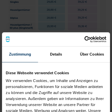
Monatliche Prämie bei 150⁵/300 €
Selbstbeteiligung
Zustimmung
Details
Über Cookies
Unsere Empfehlung
Optimal abgesichert sind Sie mit Ihrem privaten
Diese Webseite verwendet Cookies
Rundum-Schutz
. Dieser umfasst einen Privat-,
Verkehrs-, Haus- und Wohnungs- sowie Berufs-
Wir verwenden Cookies, um Inhalte und Anzeigen zu
Rechtsschutz. Noch mehr rechtliche Sicherheit
personalisieren, Funktionen für soziale Medien anbieten
bietet Ihnen Ihr
Rundum-Schutz PLUS
.
zu können und die Zugriffe auf unsere Website zu
analysieren. Außerdem geben wir Informationen zu Ihrer
Verwendung unserer Website an unsere Partner für
Jetzt Kosten berechnen
soziale Medien, Werbung und Analysen weiter. Unsere