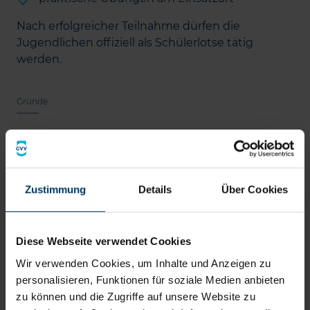
Nach erfolgreicher Teilnahme dürfen die
Jugendlichen offiziell als Schülerlotse tätig
werden.
Gründe
Warum engagieren sich Jugendliche
als Schülerlotse?
Für viele junge Menschen ist der
Zustimmung
Details
Über Cookies
Schülerlotsendienst mehr als nur ein Ehrenamt.
Sie übernehmen Verantwortung für andere und
leisten einen sichtbaren Beitrag für ihre
Diese Webseite verwendet Cookies
Gemeinschaft. Wer als Schülerlotse aktiv ist,
Wir verwenden Cookies, um Inhalte und Anzeigen zu
entwickelt wichtige persönliche Fähigkeiten.
personalisieren, Funktionen für soziale Medien anbieten
Dazu gehören Verantwortungsbewusstsein,
zu können und die Zugriffe auf unsere Website zu
Zuverlässigkeit, Teamfähigkeit,