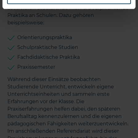
Studium verbindet Theorie und Praxis. Deshalb
absolvieren Studierende mehrere verpflichtende
Praktika an Schulen. Dazu gehören
beispielsweise:
Orientierungspraktika
Schulpraktische Studien
Fachdidaktische Praktika
Praxissemester
Während dieser Einsätze beobachten
Studierende Unterricht, entwickeln eigene
Unterrichtseinheiten und sammeln erste
Erfahrungen vor der Klasse. Die
Praxiserfahrungen helfen dabei, den späteren
Berufsalltag kennenzulernen und die eigenen
pädagogischen Fähigkeiten weiterzuentwickeln.
Im anschließenden Referendariat wird dieser