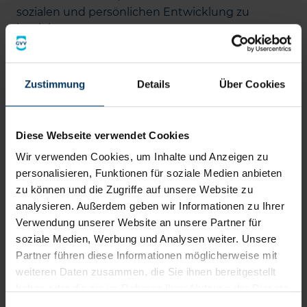
sozialen und persönlichen Entwicklung zu
begleiten.
Aufbau
Zustimmung
Details
Über Cookies
Wie ist das Lehramt-Studium
aufgebaut?
Diese Webseite verwendet Cookies
Das Lehramt-Studium basiert auf drei zentralen
Wir verwenden Cookies, um Inhalte und Anzeigen zu
Säulen: der Fachwissenschaft, der Fachdidaktik
personalisieren, Funktionen für soziale Medien anbieten
und den Bildungswissenschaften.
zu können und die Zugriffe auf unsere Website zu
analysieren. Außerdem geben wir Informationen zu Ihrer
Fachwissenschaft
Verwendung unserer Website an unsere Partner für
soziale Medien, Werbung und Analysen weiter. Unsere
Hier erwerben Studierende das notwendige
Partner führen diese Informationen möglicherweise mit
Fachwissen ihrer Unterrichtsfächer. Je nach Fach
weiteren Daten zusammen, die Sie ihnen bereitgestellt
stehen beispielsweise Literaturwissenschaft,
haben oder die sie im Rahmen Ihrer Nutzung der Dienste
Mathematik, Naturwissenschaften oder
gesammelt haben. Die von Ihnen erteilte Cookie-