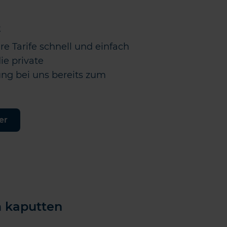
t
re Tarife schnell und einfach
die private
ung bei uns bereits zum
er
m kaputten