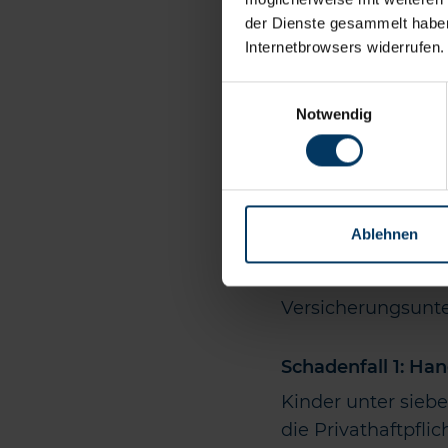
Wie wird der 
der Dienste gesammelt haben.
Wenn Ihre private 
Internetbrowsers widerrufen.
einspringt, wird i
Einwilligungsauswahl
ist der Wert, den 
Notwendig
und Abnutzungsabs
heute einen deutl
Besonderheiten
Ablehnen
Es gibt ein paar B
Ihrem Versicherer
Versicherungsunte
Schadenfall 1: Ha
Kinder unter siebe
die Privathaftpfli