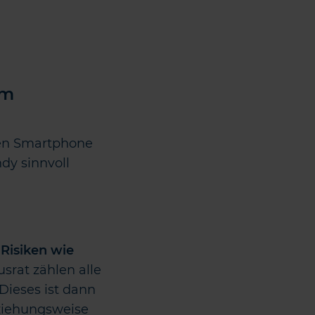
em
ten Smartphone
dy sinnvoll
r
Risiken wie
srat zählen alle
Dieses ist dann
eziehungsweise