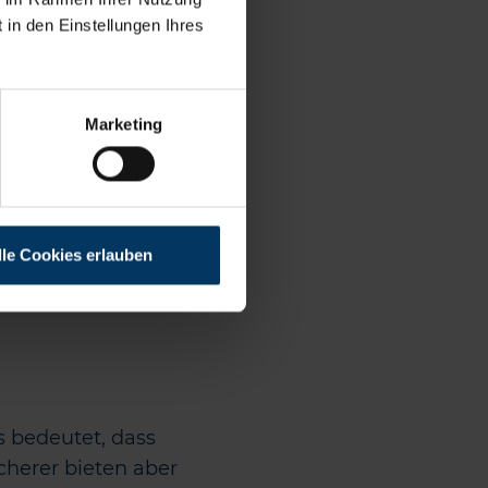
bewertet?
 in den Einstellungen Ihres
ner dritten Person
rt erstattet
. Das
abzüglich Alters-
Marketing
kauft wurde, hat
igen Kaufpreis).
lle Cookies erlauben
terschiedlich von
 besten Ihre
as bedeutet, dass
icherer bieten aber