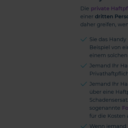
Die
private Haftp
einer
dritten Pers
daher greifen, we
Sie das Handy
Beispiel von e
einem solchen F
Jemand Ihr Han
Privathaftpfli
Jemand Ihr Ha
über eine Haft
Schadensersatz
sogenannte
Fo
für die Koste
Wenn jemand Ih