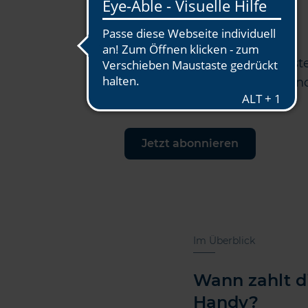
Bleiben Sie auf dem Laufenden
GVV Newsletter
Abonnieren Sie unseren kost
für weitere Informationen u
Bereich Versicherungen.
Jetzt abonnieren
Im Überblick
Wann zahlt d
Handy?