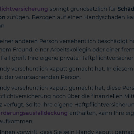
flichtversicherung
springt grundsätzlich für
Schä
on
zufügen. Bezogen auf einen Handyschaden kann
nn
 einer anderen Person versehentlich beschädigt 
inem Freund, einer Arbeitskollegin oder einer fre
all greift Ihre eigene private Haftpflichtversiche
dy versehentlich kaputt gemacht hat. In diesem F
cht der verursachenden Person.
ndy versehentlich kaputt gemacht hat, diese Per
pflichtversicherung noch über die finanziellen Mi
 verfügt. Sollte Ihre eigene Haftpflichtversicheru
rderungsausfalldeckung
enthalten, kann Ihre ei
n aufkommen.
nen vorwirft, dass Sie sein Handy kaputt gemach