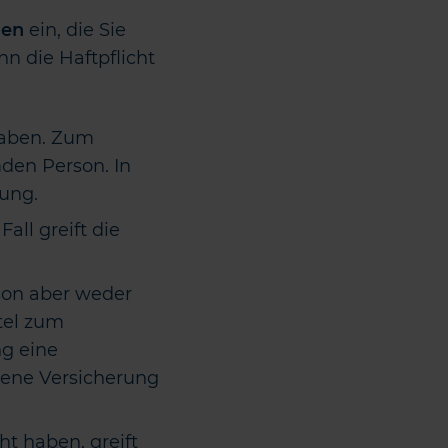
den
ein, die Sie
 die Haftpflicht
haben. Zum
mden Person. In
rung.
all greift die
son aber weder
ttel zum
ng eine
gene Versicherung
t haben, greift