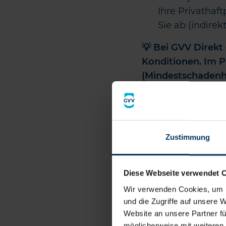
Ihre Privathaf
Sie ab (indirek
💡 Bei GVV Direkt 
Konditionen. Im 
(Mindestschadenh
Wichtig zu wisse
gemacht haben (so
Haftpflichtversich
müssen die Kosten
Zustimmung
Privathaftpflich
Diese Webseite verwendet 
Wir verwenden Cookies, um I
Info
und die Zugriffe auf unsere 
Website an unsere Partner fü
möglicherweise mit weiteren