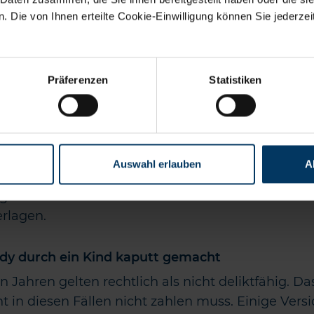
Schaden über die Privathaftpflicht 
 Die von Ihnen erteilte Cookie-Einwilligung können Sie jederzeit
Haftpflichtversicherung für das kaputte Handy ei
n der Regel nicht der Neupreis, sondern der
Zeitwe
das Gerät zum Zeitpunkt des Schadens hatte. Also 
Präferenzen
Statistiken
chläge. Ein Smartphone, das vor zwei Jahren ge
ich geringeren Wert als zum Neupreis (dem damal
 im Schadenfall
Auswahl erlauben
A
esonderheiten im Schadenfall, die je nach Tarif un
 gehandhabt werden können. Prüfen Sie daher am
rlagen.
ndy durch ein Kind kaputt gemacht
n Jahren gelten rechtlich als nicht deliktfähig. D
cht in diesen Fällen nicht zahlen muss. Einige Vers