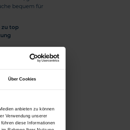
rüche bequem für
g zu top
kung
ck selbst kaputt
 Schaden und Sie
Über Cookies
 Medien anbieten zu können
hrer Verwendung unserer
 führen diese Informationen
ie im Rahmen Ihrer Nutzung