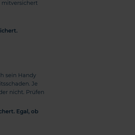
n mitversichert
chert.
ch sein Handy
itsschaden. Je
der nicht. Prüfen
chert. Egal, ob