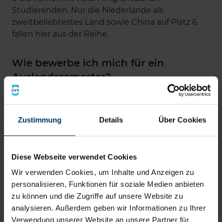
Studierenden. Nur die Niederlande als
zweitbeliebtestes Land sowie China auf Platz 6
fallen hier aus der Reihe.
Wie bewerbe ich mich für ein
Auslandssemester?
Sie haben die Hochschule im Land Ihrer Träume
gefunden? Dann geht es ans Bewerben.
Zustimmung
Details
Über Cookies
Fristen:
Die Fristen der Wunschuni müssen
Sie beachten. Sie sind nicht unbedingt
identisch mit denen von deutschen
Diese Webseite verwendet Cookies
Hochschulen.
Wir verwenden Cookies, um Inhalte und Anzeigen zu
Bewerbung:
In der Regel werden
personalisieren, Funktionen für soziale Medien anbieten
Bewerbungen eingefordert. Die Formulare
zu können und die Zugriffe auf unsere Website zu
finden Sie meist im Downloadbereich der
analysieren. Außerdem geben wir Informationen zu Ihrer
jeweiligen Universität.
Verwendung unserer Website an unsere Partner für