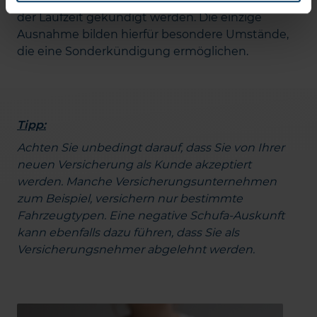
Versicherungsschutz kann vier Wochen vor Ende
der Laufzeit gekündigt werden. Die einzige
Ausnahme bilden hierfür besondere Umstände,
die eine Sonderkündigung ermöglichen.
Tipp:
Achten Sie unbedingt darauf, dass Sie von Ihrer
neuen Versicherung als Kunde akzeptiert
werden. Manche Versicherungsunternehmen
zum Beispiel, versichern nur bestimmte
Fahrzeugtypen. Eine negative Schufa-Auskunft
kann ebenfalls dazu führen, dass Sie als
Versicherungsnehmer abgelehnt werden.