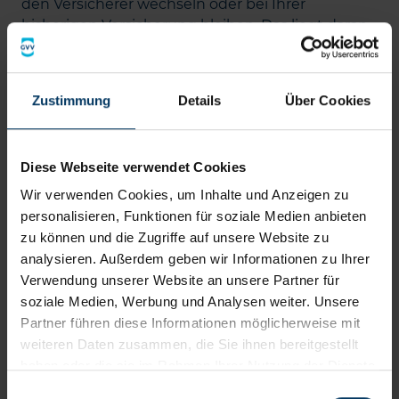
den Versicherer wechseln oder bei Ihrer
bisherigen Versicherung bleiben. Das liegt daran,
dass Versicherungen in Deutschland
fahrzeugbezogen sind und für jeden Wagen eine
eigenständige Versicherung abgeschlossen
Zustimmung
Details
Über Cookies
werden muss.
Gilt das Sonderkündigungsrecht nach
Diese Webseite verwendet Cookies
einem Umzug?
Wir verwenden Cookies, um Inhalte und Anzeigen zu
Bei einem Umzug innerhalb Deutschlands haben
personalisieren, Funktionen für soziale Medien anbieten
Sie
kein Sonderkündigungsrecht
. Auch hier ist es
zu können und die Zugriffe auf unsere Website zu
lediglich möglich, zum Ablauf des Vertrages zu
analysieren. Außerdem geben wir Informationen zu Ihrer
kündigen. Anders sieht es aus bei einem Umzug
Verwendung unserer Website an unsere Partner für
ins Ausland. In dem Fall sind Sie gesetzlich dazu
soziale Medien, Werbung und Analysen weiter. Unsere
verpflichtet, das Fahrzeug im Ausland
Partner führen diese Informationen möglicherweise mit
umzumelden.
weiteren Daten zusammen, die Sie ihnen bereitgestellt
haben oder die sie im Rahmen Ihrer Nutzung der Dienste
gesammelt haben. Die von Ihnen erteilte Cookie-
Was sind häufige Fehler bei einer
Einwilligungsauswahl